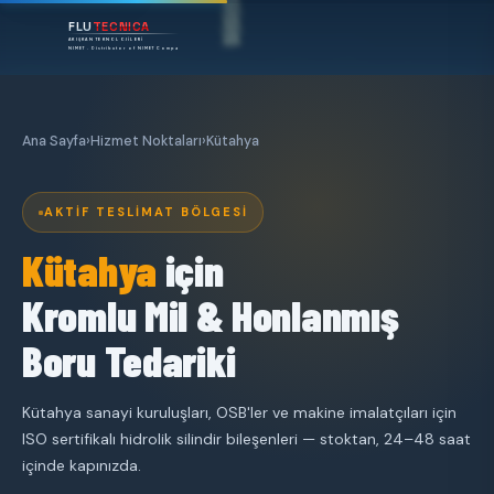
FLU
TECNICA
AKIŞKAN TEKNOLOJİLERİ
NIMET · Distributor of NIMET Company
Ana Sayfa
›
Hizmet Noktaları
›
Kütahya
AKTIF TESLIMAT BÖLGESI
Kütahya
için
Kromlu Mil & Honlanmış
Boru Tedariki
Kütahya sanayi kuruluşları, OSB'ler ve makine imalatçıları için
ISO sertifikalı hidrolik silindir bileşenleri — stoktan, 24–48 saat
içinde kapınızda.