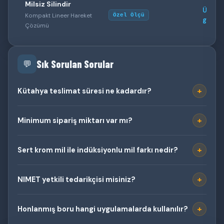
Milsiz Silindir
Ürün s
Kompakt Lineer Hareket
Özel Ölçü
görün
Çözümü
Sık Sorulan Sorular
💬
+
Kütahya teslimat süresi ne kadardır?
+
Minimum sipariş miktarı var mı?
+
Sert krom mil ile indüksiyonlu mil farkı nedir?
+
NIMET yetkili tedarikçisi misiniz?
+
Honlanmış boru hangi uygulamalarda kullanılır?