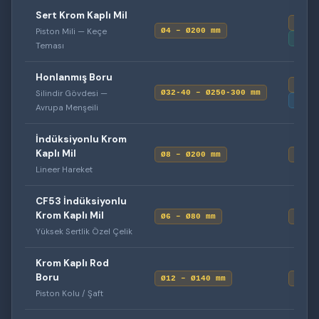
Sert Krom Kaplı Mil
ISO 
Piston Mili — Keçe
Ø4 – Ø200 mm
min.
Teması
Honlanmış Boru
H8
Silindir Gövdesi —
Ø32-40 – Ø250-300 mm
Ra ≤
Avrupa Menşeili
İndüksiyonlu Krom
Kaplı Mil
Ø8 – Ø200 mm
f07
Lineer Hareket
CF53 İndüksiyonlu
Krom Kaplı Mil
Ø6 – Ø80 mm
h07
Yüksek Sertlik Özel Çelik
Krom Kaplı Rod
Boru
Ø12 – Ø140 mm
h08
Piston Kolu / Şaft