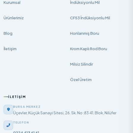
Kurumsal
İndüksiyonlu Mil
Ürünlerimiz
CF53 İndüksiyonlu Mil
Blog
Honlanmış Boru
İletişim
Krom Kaplı Rod Boru
Milsiz Silindir
Özel Üretim
İLETIŞIM
BURSA MERKEZ
Üçevler, Küçük Sanayi Sitesi, 26. Sk. No :83 41. Blok, Nilüfer
TELEFON
0224 413 61 61