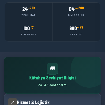
-48h
→200
24
Ø4
TESLIMAT
MM ARALIK
f7
+ HV
ISO
900
TOLERANS
SERTLIK
🚚
Kütahya Sevkiyat Bilgisi
24-48 saat teslim.
Hizmet & Lojistik
📍