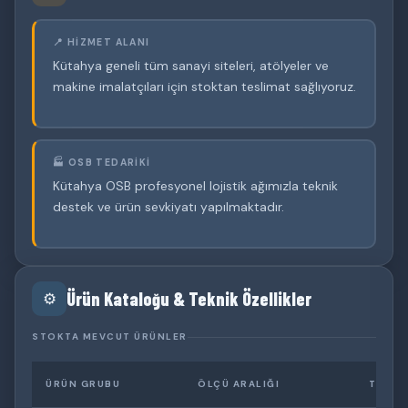
📍 HIZMET ALANI
Kütahya geneli tüm sanayi siteleri, atölyeler ve
makine imalatçıları için stoktan teslimat sağlıyoruz.
🏭 OSB TEDARIKI
Kütahya OSB profesyonel lojistik ağımızla teknik
destek ve ürün sevkiyatı yapılmaktadır.
Ürün Kataloğu & Teknik Özellikler
⚙️
STOKTA MEVCUT ÜRÜNLER
ÜRÜN GRUBU
ÖLÇÜ ARALIĞI
TOLER