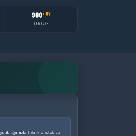
900
+ HV
SERTLIK
istik ağımızla teknik destek ve