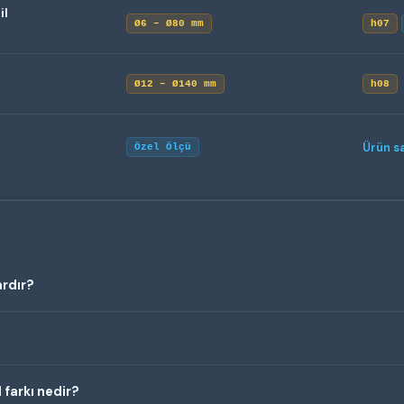
il
Ø6 – Ø80 mm
h07
Ø12 – Ø140 mm
h08
Ürün s
Özel Ölçü
ardır?
 farkı nedir?