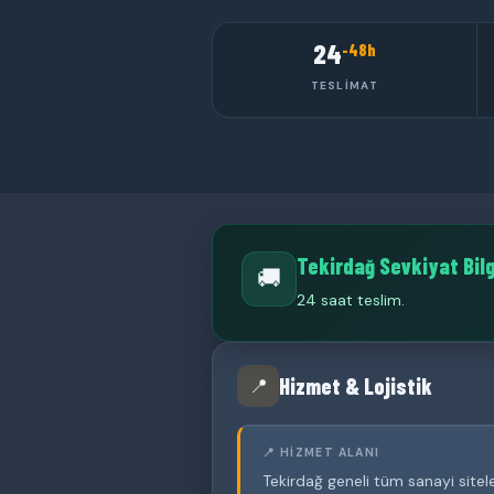
24
-48h
TESLIMAT
Tekirdağ Sevkiyat Bilg
🚚
24 saat teslim.
Hizmet & Lojistik
📍
📍 HIZMET ALANI
Tekirdağ geneli tüm sanayi sitele