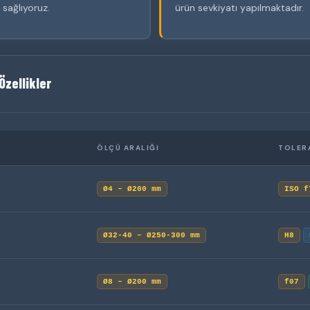
 sağlıyoruz.
ürün sevkiyatı yapılmaktadır.
Özellikler
ÖLÇÜ ARALIĞI
TOLERA
Ø4 – Ø200 mm
ISO f
Ø32-40 – Ø250-300 mm
H8
Ø8 – Ø200 mm
f07