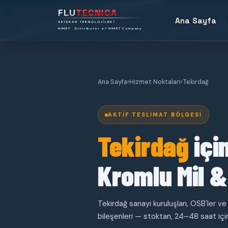
FLU
TECNICA
Ana Sayfa
AKIŞKAN TEKNOLOJİLERİ
NIMET · Distributor of NIMET Company
Ana Sayfa
›
Hizmet Noktaları
›
Tekirdağ
AKTIF TESLIMAT BÖLGESI
Tekirdağ
içi
Kromlu Mil &
Tekirdağ sanayi kuruluşları, OSB'ler ve m
bileşenleri — stoktan, 24–48 saat içi