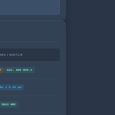
NS / SERTLIK
7
min. 900 HV0.1
Ra ≤ 0.30 μm
58±3 HRC