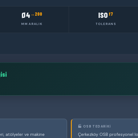
Ø4
ISO
→200
f7
MM ARALIK
TOLERANS
isi
🏭 OSB TEDARIKI
ri, atölyeler ve makine
Çerkezköy OSB profesyonel loj