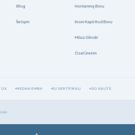
Blog
Honlanmış Boru
İletişim
Krom Kaplı Rod Boru
Milsiz Silindir
Özel Üretim
TOX
MEDAN GMBH
EU SERTIFIKALI
ISO KALITE
ıdır.