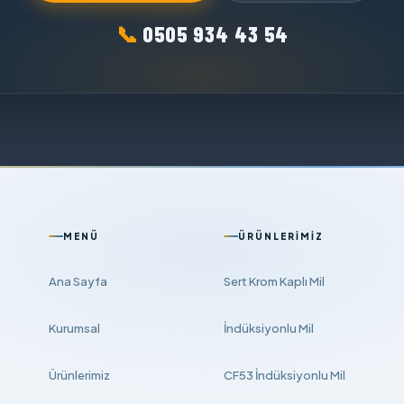
📞
0505 934 43 54
MENÜ
ÜRÜNLERIMIZ
Ana Sayfa
Sert Krom Kaplı Mil
Kurumsal
İndüksiyonlu Mil
Ürünlerimiz
CF53 İndüksiyonlu Mil