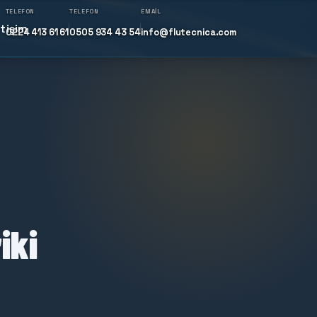
TELEFON
TELEFON
EMAIL
etişim
0224 413 61 61
0505 934 43 54
info@flutecnica.com
iki