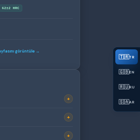
62±2 HRC
ayfasını görüntüle →
🇹🇷
TR
🇬🇧
EN
🇷🇺
RU
+
🇸🇦
AR
+
+