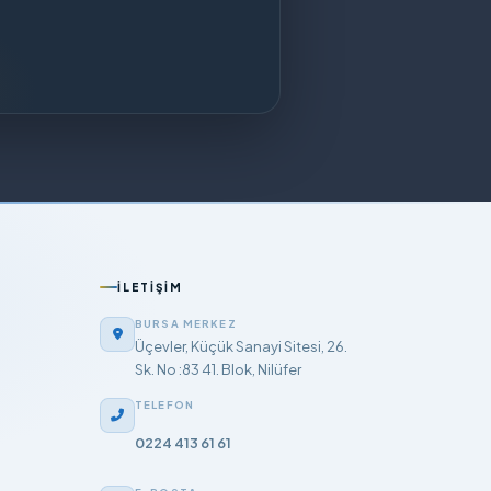
İLETIŞIM
BURSA MERKEZ
Üçevler, Küçük Sanayi Sitesi, 26.
Sk. No :83 41. Blok, Nilüfer
TELEFON
0224 413 61 61